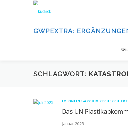
Zum
Inhalt
springen
GWPEXTRA: ERGÄNZUNGEN
WI
SCHLAGWORT:
KATASTRO
IM ONLINE-ARCHIV RECHERCHIER
Das UN-Plastikabkom
Januar 2025