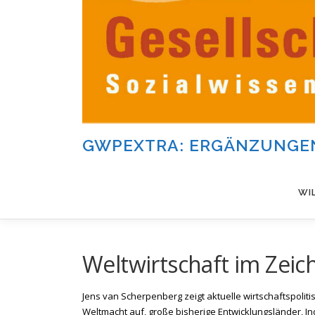
Zum
Inhalt
springen
GWPEXTRA: ERGÄNZUNGEN
WI
Weltwirtschaft im Zeic
Jens van Scherpenberg zeigt aktuelle wirtschaftspoli
Weltmacht auf, große bisherige Entwicklungsländer, In