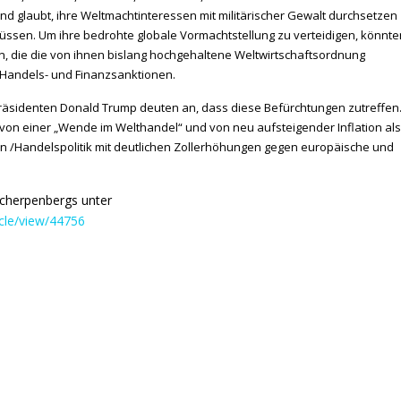
 glaubt, ihre Weltmachtinteressen mit militärischer Gewalt durchsetzen
üssen. Um ihre bedrohte globale Vormachtstellung zu verteidigen, könnte
n, die die von ihnen bislang hochgehaltene Weltwirtschaftsordnung
 Handels- und Finanzsanktionen.
sidenten Donald Trump deuten an, dass diese Befürchtungen zutreffen
 von einer „Wende im Welthandel“ und von neu aufsteigender Inflation als
en /Handelspolitik mit deutlichen Zollerhöhungen gegen europäische und
Scherpenbergs unter
icle/view/44756