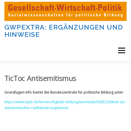
Zum
Inhalt
springen
GWPEXTRA: ERGÄNZUNGEN UND
HINWEISE
Menü
WILLKOMMEN
TicToc Antisemitismus
Grundlagen-Info bietet die Bundeszentrale für politische Bildung unter
DIE AUFGABEN UND KATEGORIEN DIESER SEITE
https://www.bpb.de/lernen/digitale-bildung/werkstatt/560523/tiktok-als-
antisemitischer-radikalisierungstunnel
DIE BEITRÄGE DIESER SEITE
IMPRESSUM