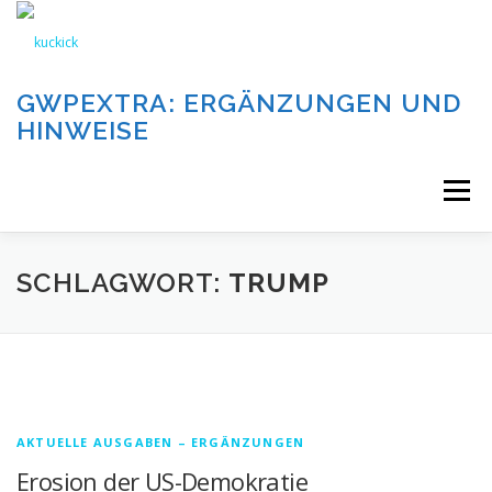
Zum
Inhalt
springen
GWPEXTRA: ERGÄNZUNGEN UND
HINWEISE
Menü
WILLKOMMEN
SCHLAGWORT:
TRUMP
DIE AUFGABEN UND KATEGORIEN DIESER SEITE
DIE BEITRÄGE DIESER SEITE
IMPRESSUM
AKTUELLE AUSGABEN – ERGÄNZUNGEN
Erosion der US-Demokratie