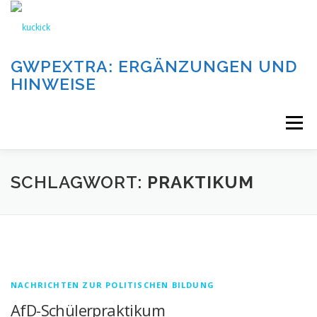
Zum
Inhalt
springen
GWPEXTRA: ERGÄNZUNGEN UND
HINWEISE
Menü
WILLKOMMEN
SCHLAGWORT:
PRAKTIKUM
DIE AUFGABEN UND KATEGORIEN DIESER SEITE
DIE BEITRÄGE DIESER SEITE
IMPRESSUM
NACHRICHTEN ZUR POLITISCHEN BILDUNG
AfD-Schülerpraktikum