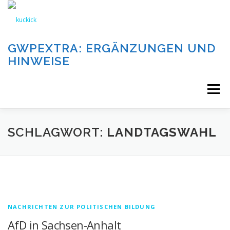
Zum
Inhalt
springen
GWPEXTRA: ERGÄNZUNGEN UND
HINWEISE
Menü
WILLKOMMEN
SCHLAGWORT:
LANDTAGSWAHL
DIE AUFGABEN UND KATEGORIEN DIESER SEITE
DIE BEITRÄGE DIESER SEITE
IMPRESSUM
NACHRICHTEN ZUR POLITISCHEN BILDUNG
AfD in Sachsen-Anhalt