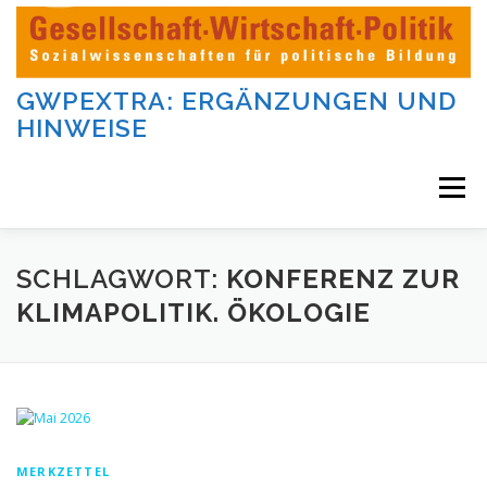
Zum
Inhalt
springen
GWPEXTRA: ERGÄNZUNGEN UND
HINWEISE
Menü
WILLKOMMEN
SCHLAGWORT:
KONFERENZ ZUR
KLIMAPOLITIK. ÖKOLOGIE
DIE AUFGABEN UND KATEGORIEN DIESER SEITE
DIE BEITRÄGE DIESER SEITE
IMPRESSUM
MERKZETTEL