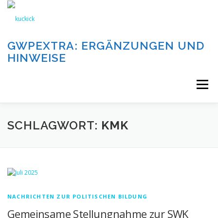
Zum
Inhalt
springen
GWPEXTRA: ERGÄNZUNGEN UND
HINWEISE
Menü
WILLKOMMEN
SCHLAGWORT:
KMK
DIE AUFGABEN UND KATEGORIEN DIESER SEITE
DIE BEITRÄGE DIESER SEITE
IMPRESSUM
NACHRICHTEN ZUR POLITISCHEN BILDUNG
Gemeinsame Stellungnahme zur SWK