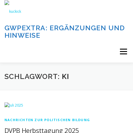
Zum
Inhalt
springen
GWPEXTRA: ERGÄNZUNGEN UND
HINWEISE
Menü
WILLKOMMEN
SCHLAGWORT:
KI
DIE AUFGABEN UND KATEGORIEN DIESER SEITE
DIE BEITRÄGE DIESER SEITE
IMPRESSUM
NACHRICHTEN ZUR POLITISCHEN BILDUNG
DVPB Herbsttagung 2025