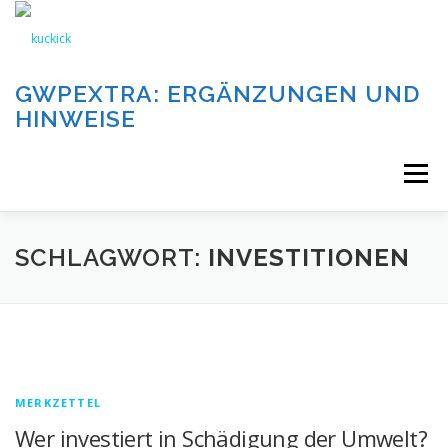
Zum
Inhalt
springen
GWPEXTRA: ERGÄNZUNGEN UND
HINWEISE
Menü
WILLKOMMEN
SCHLAGWORT:
INVESTITIONEN
DIE AUFGABEN UND KATEGORIEN DIESER SEITE
DIE BEITRÄGE DIESER SEITE
IMPRESSUM
MERKZETTEL
Wer investiert in Schädigung der Umwelt?