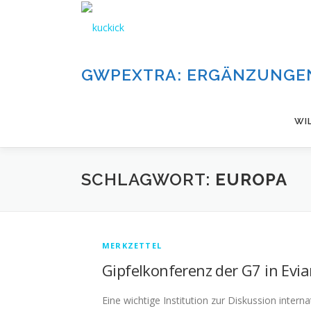
Zum
Inhalt
springen
GWPEXTRA: ERGÄNZUNGEN
WI
SCHLAGWORT:
EUROPA
MERKZETTEL
Gipfelkonferenz der G7 in Evi
Eine wichtige Institution zur Diskussion inter