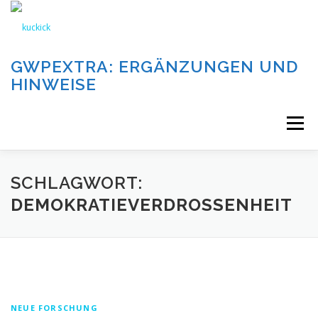
Zum
Inhalt
springen
GWPEXTRA: ERGÄNZUNGEN UND
HINWEISE
Menü
WILLKOMMEN
SCHLAGWORT:
DEMOKRATIEVERDROSSENHEIT
DIE AUFGABEN UND KATEGORIEN DIESER SEITE
DIE BEITRÄGE DIESER SEITE
IMPRESSUM
NEUE FORSCHUNG