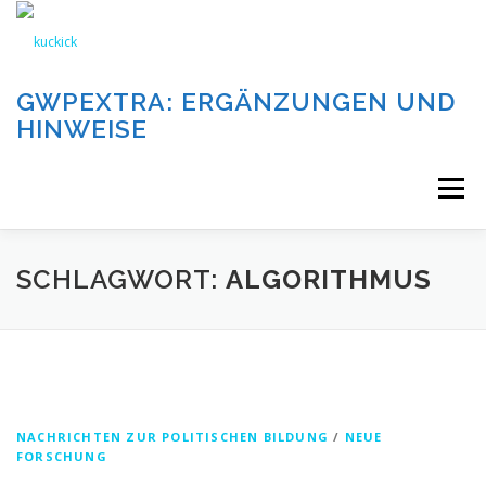
Zum
Inhalt
springen
GWPEXTRA: ERGÄNZUNGEN UND
HINWEISE
Menü
WILLKOMMEN
SCHLAGWORT:
ALGORITHMUS
DIE AUFGABEN UND KATEGORIEN DIESER SEITE
DIE BEITRÄGE DIESER SEITE
IMPRESSUM
NACHRICHTEN ZUR POLITISCHEN BILDUNG
/
NEUE
FORSCHUNG