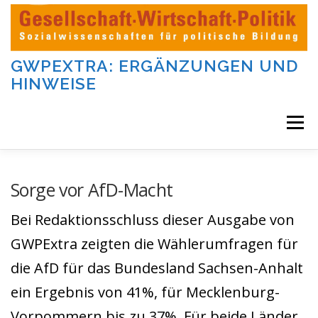
Zum
Inhalt
springen
GWPEXTRA: ERGÄNZUNGEN UND
HINWEISE
Menü
WILLKOMMEN
Sorge vor AfD-Macht
Bei Redaktionsschluss dieser Ausgabe von
DIE AUFGABEN UND KATEGORIEN DIESER SEITE
GWPExtra zeigten die Wählerumfragen für
die AfD für das Bundesland Sachsen-Anhalt
DIE BEITRÄGE DIESER SEITE
IMPRESSUM
ein Ergebnis von 41%, für Mecklenburg-
Vorpommern bis zu 37%. Für beide Länder