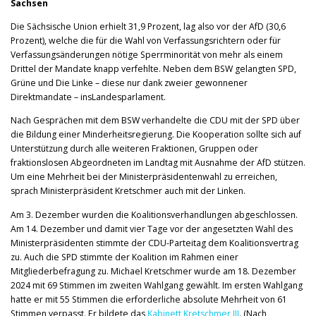
Sachsen
Die Sächsische Union erhielt 31,9 Prozent, lag also vor der AfD (30,6
Prozent), welche die für die Wahl von Verfassungsrichtern oder für
Verfassungsänderungen nötige Sperrminorität von mehr als einem
Drittel der Mandate knapp verfehlte. Neben dem BSW gelangten SPD,
Grüne und Die Linke – diese nur dank zweier gewonnener
Direktmandate – insLandesparlament.
Nach Gesprächen mit dem BSW verhandelte die CDU mit der SPD über
die Bildung einer Minderheitsregierung. Die Kooperation sollte sich auf
Unterstützung durch alle weiteren Fraktionen, Gruppen oder
fraktionslosen Abgeordneten im Landtag mit Ausnahme der AfD stützen.
Um eine Mehrheit bei der Ministerpräsidentenwahl zu erreichen,
sprach Ministerpräsident Kretschmer auch mit der Linken.
Am 3. Dezember wurden die Koalitionsverhandlungen abgeschlossen.
Am 14. Dezember und damit vier Tage vor der angesetzten Wahl des
Ministerpräsidenten stimmte der CDU-Parteitag dem Koalitionsvertrag
zu. Auch die SPD stimmte der Koalition im Rahmen einer
Mitgliederbefragung zu. Michael Kretschmer wurde am 18. Dezember
2024 mit 69 Stimmen im zweiten Wahlgang gewählt. Im ersten Wahlgang
hatte er mit 55 Stimmen die erforderliche absolute Mehrheit von 61
Stimmen verpasst. Er bildete das
Kabinett Kretschmer III
. (Nach