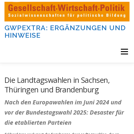
Zum
Inhalt
springen
GWPEXTRA: ERGÄNZUNGEN UND
HINWEISE
Menü
WILLKOMMEN
Die Landtagswahlen in Sachsen,
Thüringen und Brandenburg
DIE AUFGABEN UND KATEGORIEN DIESER SEITE
Nach den Europawahlen im Juni 2024 und
vor der Bundestagswahl 2025: Desaster für
DIE BEITRÄGE DIESER SEITE
IMPRESSUM
die etablierten Parteien