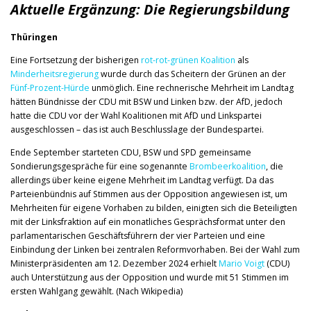
Aktuelle Ergänzung: Die Regierungsbildung
Thüringen
Eine Fortsetzung der bisherigen
rot-rot-grünen Koalition
als
Minderheitsregierung
wurde durch das Scheitern der Grünen an der
Fünf-Prozent-Hürde
unmöglich. Eine rechnerische Mehrheit im Landtag
hätten Bündnisse der CDU mit BSW und Linken bzw. der AfD, jedoch
hatte die CDU vor der Wahl Koalitionen mit AfD und Linkspartei
ausgeschlossen – das ist auch Beschlusslage der Bundespartei.
Ende September starteten CDU, BSW und SPD gemeinsame
Sondierungsgespräche für eine sogenannte
Brombeerkoalition
, die
allerdings über keine eigene Mehrheit im Landtag verfügt. Da das
Parteienbündnis auf Stimmen aus der Opposition angewiesen ist, um
Mehrheiten für eigene Vorhaben zu bilden, einigten sich die Beteiligten
mit der Linksfraktion auf ein monatliches Gesprächsformat unter den
parlamentarischen Geschäftsführern der vier Parteien und eine
Einbindung der Linken bei zentralen Reformvorhaben. Bei der Wahl zum
Ministerpräsidenten am 12. Dezember 2024 erhielt
Mario Voigt
(CDU)
auch Unterstützung aus der Opposition und wurde mit 51 Stimmen im
ersten Wahlgang gewählt. (Nach Wikipedia)