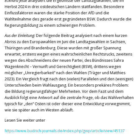
Eckhard Jesse
analysiert die Ergebnisse der Landtagswahlen, die im
Herbst 2024 in drei ostdeutschen Ländern stattfanden. Besondere
Einflussfaktoren waren die starke Position der AfD und die
Wahlteilnahme des gerade erst gegründeten BSW. Dadurch wurde die
Regierungsbildung zu einem schwierigen Problem.
Aus der Einleitung:
Der folgende Beitrag analysiert nach einem kurzen
Abriss zu den Europawahlen im Juni die Landtagswahlen in Sachsen,
Thüringen und Brandenburg. Diese wurden mit großer Spannung
erwartet, erstens wegen eines wahrscheinlichen Rechtsrucks, zweitens
wegen des Abschneidens der neuen Partei, des Bündnisses Sahra
Wagenknecht – Vernunft und Gerechtigkeit (BSW), drittens wegen
möglicher „Unregierbarkeit“ nach den Wahlen (Träger und Matthies
2023). Ein Vergleich fragt nach den (vielen) Parallelen und den (wenigen)
Unterschieden beim Wahlausgang. Ein besonders prekäres Problem:
die Bildung regierungsfähiger Mehrheiten. Vor dem Fazit und dem
Ausblick folgt eine Antwort auf die zentrale Frage, ob das Wahlverhalten
typisch für „den“ Osten ist oder dieser eine Entwicklung vorwegnimmt,
wie sie später auch im Westen abläuft.
Lesen Sie weiter unter
https://www.budrich-journals.de/index.php/gwp/article/view/45137