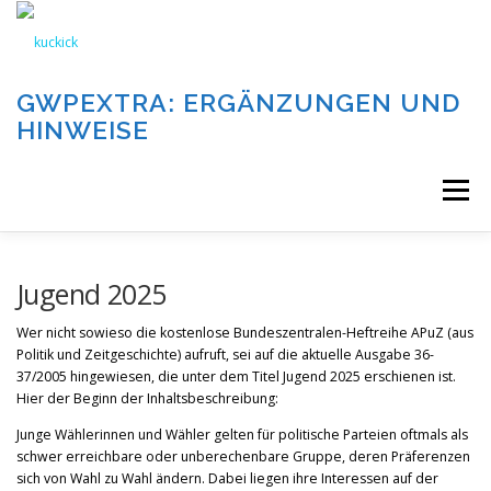
Zum
Inhalt
springen
GWPEXTRA: ERGÄNZUNGEN UND
HINWEISE
Menü
WILLKOMMEN
Jugend 2025
Wer nicht sowieso die kostenlose Bundeszentralen-Heftreihe APuZ (aus
Politik und Zeitgeschichte) aufruft, sei auf die aktuelle Ausgabe 36-
DIE AUFGABEN UND KATEGORIEN DIESER SEITE
37/2005 hingewiesen, die unter dem Titel Jugend 2025 erschienen ist.
Hier der Beginn der Inhaltsbeschreibung:
Junge Wählerinnen und Wähler gelten für politische Parteien oftmals als
DIE BEITRÄGE DIESER SEITE
IMPRESSUM
schwer erreichbare oder unberechenbare Gruppe, deren Präferenzen
sich von Wahl zu Wahl ändern. Dabei liegen ihre Interessen auf der