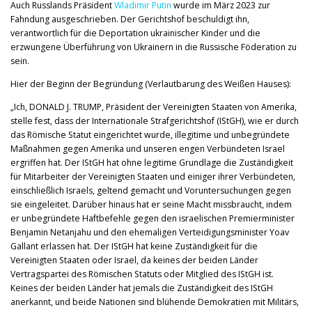
Auch Russlands Präsident
Wladimir Putin
wurde im März 2023 zur
Fahndung ausgeschrieben. Der Gerichtshof beschuldigt ihn,
verantwortlich für die Deportation ukrainischer Kinder und die
erzwungene Überführung von Ukrainern in die Russische Föderation zu
sein.
Hier der Beginn der Begründung (Verlautbarung des Weißen Hauses):
„Ich, DONALD J. TRUMP, Präsident der Vereinigten Staaten von Amerika,
stelle fest, dass der Internationale Strafgerichtshof (IStGH), wie er durch
das Römische Statut eingerichtet wurde, illegitime und unbegründete
Maßnahmen gegen Amerika und unseren engen Verbündeten Israel
ergriffen hat. Der IStGH hat ohne legitime Grundlage die Zuständigkeit
für Mitarbeiter der Vereinigten Staaten und einiger ihrer Verbündeten,
einschließlich Israels, geltend gemacht und Voruntersuchungen gegen
sie eingeleitet. Darüber hinaus hat er seine Macht missbraucht, indem
er unbegründete Haftbefehle gegen den israelischen Premierminister
Benjamin Netanjahu und den ehemaligen Verteidigungsminister Yoav
Gallant erlassen hat. Der IStGH hat keine Zuständigkeit für die
Vereinigten Staaten oder Israel, da keines der beiden Länder
Vertragspartei des Römischen Statuts oder Mitglied des IStGH ist.
Keines der beiden Länder hat jemals die Zuständigkeit des IStGH
anerkannt, und beide Nationen sind blühende Demokratien mit Militärs,