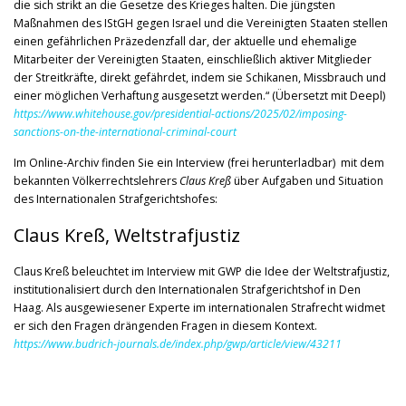
die sich strikt an die Gesetze des Krieges halten. Die jüngsten
Maßnahmen des IStGH gegen Israel und die Vereinigten Staaten stellen
einen gefährlichen Präzedenzfall dar, der aktuelle und ehemalige
Mitarbeiter der Vereinigten Staaten, einschließlich aktiver Mitglieder
der Streitkräfte, direkt gefährdet, indem sie Schikanen, Missbrauch und
einer möglichen Verhaftung ausgesetzt werden.“ (Übersetzt mit Deepl)
https://www.whitehouse.gov/presidential-actions/2025/02/imposing-
sanctions-on-the-international-criminal-court
Im Online-Archiv finden Sie ein Interview (frei herunterladbar) mit dem
bekannten Völkerrechtslehrers
Claus Kreß
über Aufgaben und Situation
des Internationalen Strafgerichtshofes:
Claus Kreß, Weltstrafjustiz
Claus Kreß beleuchtet im Interview mit GWP die Idee der Weltstrafjustiz,
institutionalisiert durch den Internationalen Strafgerichtshof in Den
Haag. Als ausgewiesener Experte im internationalen Strafrecht widmet
er sich den Fragen drängenden Fragen in diesem Kontext.
https://www.budrich-journals.de/index.php/gwp/article/view/43211