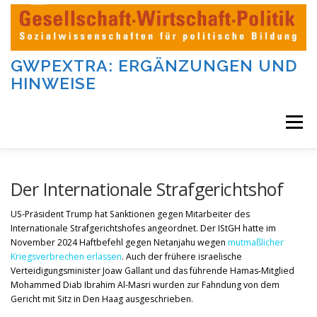
Zum
Inhalt
springen
GWPEXTRA: ERGÄNZUNGEN UND
HINWEISE
Menü
WILLKOMMEN
Der Internationale Strafgerichtshof
US-Präsident Trump hat Sanktionen gegen Mitarbeiter des
Internationale Strafgerichtshofes angeordnet. Der IStGH hatte im
DIE AUFGABEN UND KATEGORIEN DIESER SEITE
November 2024 Haftbefehl gegen Netanjahu wegen
mutmaßlicher
Kriegsverbrechen erlassen
. Auch der frühere israelische
Verteidigungsminister Joaw Gallant und das führende Hamas-Mitglied
DIE BEITRÄGE DIESER SEITE
IMPRESSUM
Mohammed Diab Ibrahim Al-Masri wurden zur Fahndung von dem
Gericht mit Sitz in Den Haag ausgeschrieben.