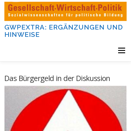
Zum
Inhalt
springen
GWPEXTRA: ERGÄNZUNGEN UND
HINWEISE
Menü
WILLKOMMEN
Das Bürgergeld in der Diskussion
DIE AUFGABEN UND KATEGORIEN DIESER SEITE
DIE BEITRÄGE DIESER SEITE
IMPRESSUM