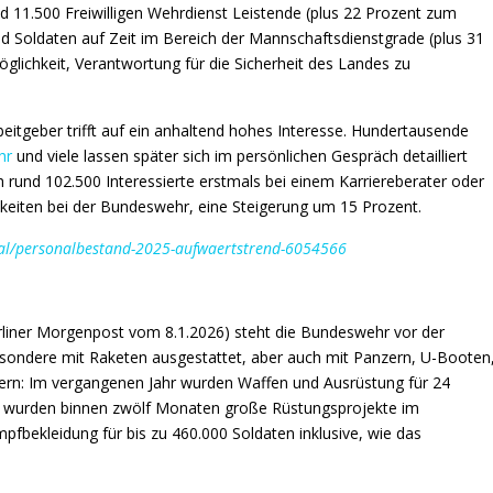
11.500 Freiwilligen Wehrdienst Leistende (plus 22 Prozent zum
nd Soldaten auf Zeit im Bereich der Mannschaftsdienstgrade (plus 31
Möglichkeit, Verantwortung für die Sicherheit des Landes zu
eitgeber trifft auf ein anhaltend hohes Interesse. Hundertausende
hr
und viele lassen später sich im persönlichen Gespräch detailliert
 rund 102.500 Interessierte erstmals bei einem Karriereberater oder
chkeiten bei der Bundeswehr, eine Steigerung um 15 Prozent.
al/personalbestand-2025-aufwaertstrend-6054566
rliner Morgenpost vom 8.1.2026) steht die Bundeswehr vor der
besondere mit Raketen ausgestattet, aber auch mit Panzern, U-Booten
ern: Im vergangenen Jahr wurden Waffen und Ausrüstung für 24
ich wurden binnen zwölf Monaten große Rüstungsprojekte im
pfbekleidung für bis zu 460.000 Soldaten inklusive, wie das