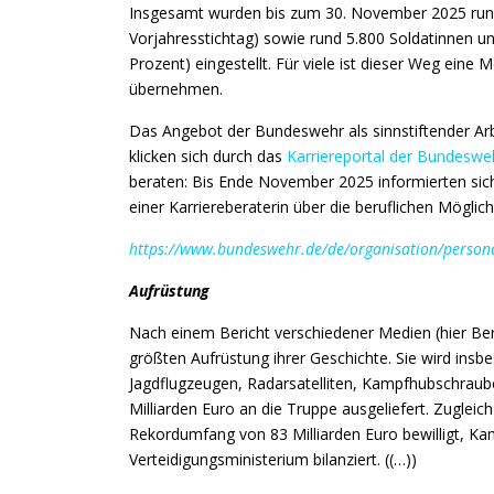
Insgesamt wurden bis zum 30. November 2025 rund 
Vorjahresstichtag) sowie rund 5.800 Soldatinnen u
Prozent) eingestellt. Für viele ist dieser Weg eine 
übernehmen.
Das Angebot der Bundeswehr als sinnstiftender Arb
klicken sich durch das
Karriereportal der Bundeswe
beraten: Bis Ende November 2025 informierten sich
einer Karriereberaterin über die beruflichen Mögli
https://www.bundeswehr.de/de/organisation/person
Aufrüstung
Nach einem Bericht verschiedener Medien (hier Be
größten Aufrüstung ihrer Geschichte. Sie wird ins
Jagdflugzeugen, Radarsatelliten, Kampfhubschraub
Milliarden Euro an die Truppe ausgeliefert. Zugle
Rekordumfang von 83 Milliarden Euro bewilligt, Kam
Verteidigungsministerium bilanziert. ((…))