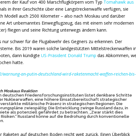
 anderem der Kauf von 400 Marschflugkörpern vom Typ
Tomahawk aus
ls in ihrer Geschichte über eine Langstreckenwaffe verfügen, sie
ach Modell auch 2500 Kilometer – also nach Moskau und darüber
eine Art unbemanntes Einwegflugzeug, das mit einem sehr modernen
ter) fliegen und seine Richtung unterwegs ändern kann.
es nur schwer für die Flugabwehr des Gegners zu erkennen. Der
steme. Bis 2019 waren solche landgestützten Mittelstreckenwaffen i
boten, dann kündigte
US-Präsident Donald Trump
das Abkommen, we
ochen hatte.
2/warnung-an-putin-deutschland-wird-raketenmacht-waffen-reichen-bis-
ch Moskaus Reaktion
n deutschen Friedensforschungsinstituten listet denkbare Schritte
er Nuklearwaffen
, eine höhere Einsatzbereitschaft strategischer
verstärkte militärische Präsenz in strategischen Regionen. Die
ungspläne zwiespältig: Die Entwicklung zwinge Russland dazu, in
iete als potenziell gefährdet zu betrachten. „Zwar stärkt dies
 Risiken.“ Russland könne auf die Bedrohung durch konventionelle
n.
r Raketen auf deutschen Boden reicht weit zurück. Einen Überblick