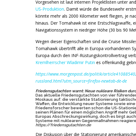
Vorgesehen ist laut internen Projektlisten unter
US-Produktion
. Damit würde die Bundeswehr erstma
könnte mehr als 2000 Kilometer weit fliegen, je n
hinaus. Der Tomahawk ist eine Erstschlagswaffe, 
Navigationssystem in niedriger Höhe (30 bis 90 Me
Wegen dieser Eigenschaften sind die Cruise Missil
Tomahawk übertrifft alle in Europa vorhandenen Sy
Europa durch den INF-Rüstungskontrollvertrag ver
Kremlherrscher Wladimir Putin
es offenkundig gebr
https://www.morgenpost.de/politik/article41088540
russland.html?utm_source=firefox-newtab-de-de
Friedensgutachten warnt: Neue nukleare Risiken dur
Das aktuelle Friedensgutachten von vier führende
Moskaus auf: die verstärkte Stationierung
taktisch
Waffen, die Entwicklung neuer Systeme sowie eine 
Friedensforscher bewerten schon die US-Stationier
seinen Plänen für einen möglichen Angriff mehr Geb
Europas Abschreckungswirkung, doch es birgt auch
Systeme mit nuklearen Gegenmaßnahmen reagiere
https://friedensgutachten.de
Die Diskusion über die Stationierung amerikanische